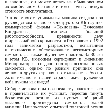
и авионика, он может летать на обыкновенном
автомобильном бензине и имеет очень низкую
стоимость эксплуатации.
Эта во многом уникальная машина создана под
руководством главного конструктора КБ научно-
коммерческой фирмы «Техноавиа» Вячеслава
Кондратьева, человека большой
работоспособности, преданности делу
и чрезвычайной скромности. «Техноавиа» с 1992
года занимается разработкой, испытанием
и техническим обслуживанием легкомоторных
самолетов, а также обучением пилотов. За 30 лет
в этом КБ, имеющем сертификат и лицензию
Минпромторга, создано полтора десятка новых
самолетов, однако по разным причинам они
летают в других странах, но только не в России.
Хотя именно в нашей стране такие труженики
неба нужны как нигде!
Сибирские авиаторы по-прежнему надеются, что
в правительстве их услышат, перестав тянуть
бесконечную резину из пустых обещаний
массового производства самолетов малой
авиации. Наш эксперт, опытный полярный летчик