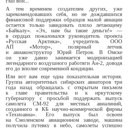
глаз вон...
А тем временем создателям других, уже
зарекомендовавших себя, но не дождавшихся
финансовой поддержки образцов малой авиации
остается только завидовать плохо летающему
«Байкалу». «Эх, нам бы такие деньги!» —
в сердцах пожаловался руководитель проекта
«Русская Арктика», учредитель ООО
АП «Мотор», полярный летчик
и авиаконструктор Юрий Петров. В Омске
он уже давно занимается модернизацией
легендарного воздушного работяги Ан-2, доводя
его до вполне современной кондиции.
Или вот вам еще одна показательная история.
Группа авторитетных сибирских авиаторов три
года назад обращалась с открытым письмом
к главе правительства и к иркутскому
губернатору с просьбой поддержать выпуск
самолета СМ-92 для местных авиалиний,
созданного в КБ научно-коммерческой фирмы
«Техноавиа». Его выпуск был освоен
на Смоленском авиационном заводе, машина
получила путевку в небо, самолеты успешно