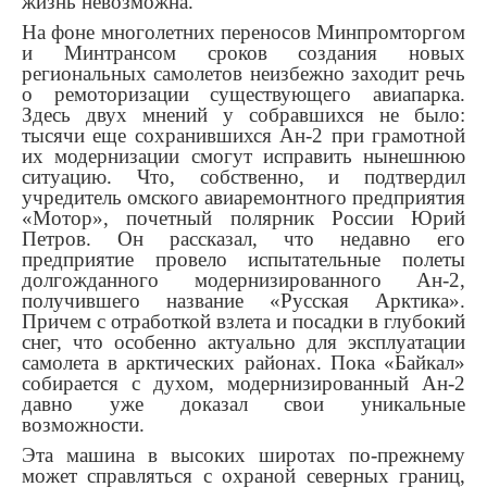
жизнь невозможна.
На фоне многолетних переносов Минпромторгом
и Минтрансом сроков создания новых
региональных самолетов неизбежно заходит речь
о ремоторизации существующего авиапарка.
Здесь двух мнений у собравшихся не было:
тысячи еще сохранившихся Ан-2 при грамотной
их модернизации смогут исправить нынешнюю
ситуацию. Что, собственно, и подтвердил
учредитель омского авиаремонтного предприятия
«Мотор», почетный полярник России Юрий
Петров. Он рассказал, что недавно его
предприятие провело испытательные полеты
долгожданного модернизированного Ан-2,
получившего название «Русская Арктика».
Причем с отработкой взлета и посадки в глубокий
снег, что особенно актуально для эксплуатации
самолета в арктических районах. Пока «Байкал»
собирается с духом, модернизированный Ан-2
давно уже доказал свои уникальные
возможности.
Эта машина в высоких широтах по-прежнему
может справляться с охраной северных границ,