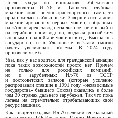
После ухода по инициативе Узбекистана
производства Ил-76 из Ташкента глубокая
модернизация военно-транспортного самолета
продолжилась в Ульяновске. Завершив испытания
модернизированных первых машин, собранных
на «Авиастаре», завод несколько лет не мог выйти
на серийное производство, выдавая российским
военным по одной-две машины в год. Вмешалось
государство, и в Ульяновске всё-таки смогли
начать увеличивать объемы. В 2024 году
произвели уже 6.
Увы, как у нас водится, для гражданской авиации
пока таких возможностей просто нет. Причем
не только для российских компаний,
но и зарубежных: Ил-76 из СССР
и постсоветских запасов (которые усиленно
распродавали ставшие в 1991 году «независимые
государства» бывшего Союза) оказались в более
чем 30 странах дальнего зарубежья. Так что пока
летаем на стремительно отрабатывающих свой
ресурс машинах.
Как говорил создавая Ил-76 великий генеральный
конструктор ОКБ Ильюшина Генрих Новожилов: