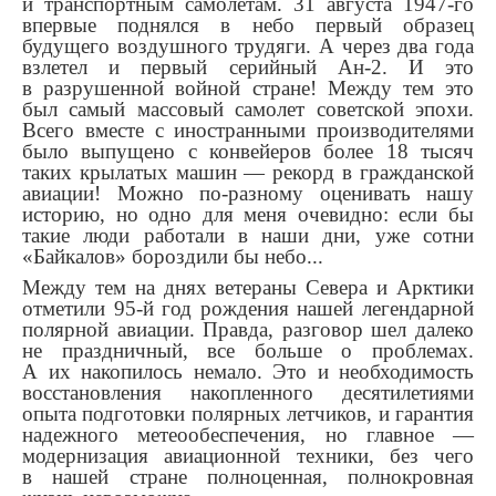
и транспортным самолетам. 31 августа 1947-го
впервые поднялся в небо первый образец
будущего воздушного трудяги. А через два года
взлетел и первый серийный Ан-2. И это
в разрушенной войной стране! Между тем это
был самый массовый самолет советской эпохи.
Всего вместе с иностранными производителями
было выпущено с конвейеров более 18 тысяч
таких крылатых машин — рекорд в гражданской
авиации! Можно по-разному оценивать нашу
историю, но одно для меня очевидно: если бы
такие люди работали в наши дни, уже сотни
«Байкалов» бороздили бы небо...
Между тем на днях ветераны Севера и Арктики
отметили 95-й год рождения нашей легендарной
полярной авиации. Правда, разговор шел далеко
не праздничный, все больше о проблемах.
А их накопилось немало. Это и необходимость
восстановления накопленного десятилетиями
опыта подготовки полярных летчиков, и гарантия
надежного метеообеспечения, но главное —
модернизация авиационной техники, без чего
в нашей стране полноценная, полнокровная