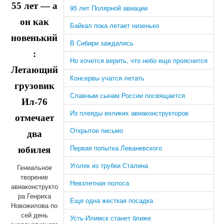
55 лет — а
95 лет Полярной авиации
он как
Байкал пока летает низенько
новенький
В Сибири заждались
:
Но хочется верить, что небо еще прояснится
Летающий
Консервы учатся летать
грузовик
Славным сынам России посвящается
Ил-76
Из плеяды великих авиаконструкторов
отмечает
Открытое письмо
два
Первая попытка Леваневского
юбилея
Уголек из трубки Сталина
Гениальное
творение
Невзлетная полоса
авиаконструкто
ра Генриха
Еще одна жесткая посадка
Новожилова по
сей день
Усть-Илимск станет ближе