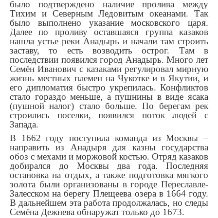
было подтверждено наличие пролива между
Тихим и Северным Ледовитым океанами. Так
было выполнено указание московского царя.
Далее по проливу оставшаяся группа казаков
нашла устье реки Анадырь и начали там строить
заставу, то есть возводить острог. Там в
последствии появился город Анадырь. Много лет
Семён Иванович с казаками регулировал мирную
жизнь местных племен на Чукотке и в Якутии, и
его дипломатия быстро укрепилась. Конфликтов
стало гораздо меньше, а пушнины в виде ясака
(пушной налог) стало больше. По берегам рек
строились поселки, появился поток людей с
Запада.
В 1662 году поступила команда из Москвы –
направить из Анадыря для казны государства
обоз с мехами и моржовой костью. Отряд казаков
добирался до Москвы два года. Последняя
остановка на отдых, а также подготовка мягкого
золота были организованы в городе Переславле-
Залесском на берегу Плещеева озера в 1664 году.
В дальнейшем эта работа продолжалась, но следы
Семёна Дежнева обнаружат только до 1673.