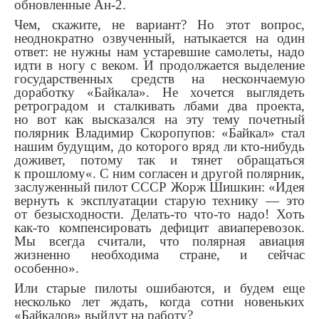
обновленные Ан-2.
Чем, скажите, не вариант? Но этот вопрос,
неоднократно озвученный, натыкается на один
ответ: не нужны нам устаревшие самолеты, надо
идти в ногу с веком. И продолжается выделение
государственных средств на нескончаемую
доработку «Байкала». Не хочется выглядеть
ретроградом и сталкивать лбами два проекта,
но вот как высказался на эту тему почетный
полярник Владимир Скоропупов: «Байкал» стал
нашим будущим, до которого вряд ли кто-нибудь
доживет, потому так и тянет обращаться
к прошлому«. С ним согласен и другой полярник,
заслуженный пилот СССР Жорж Шишкин: «Идея
вернуть к эксплуатации старую технику — это
от безысходности. Делать-то что-то надо! Хоть
как-то компенсировать дефицит авиаперевозок.
Мы всегда считали, что полярная авиация
жизненно необходима стране, и сейчас
особенно».
Или старые пилоты ошибаются, и будем еще
несколько лет ждать, когда сотни новеньких
«Байкалов» выйдут на работу?