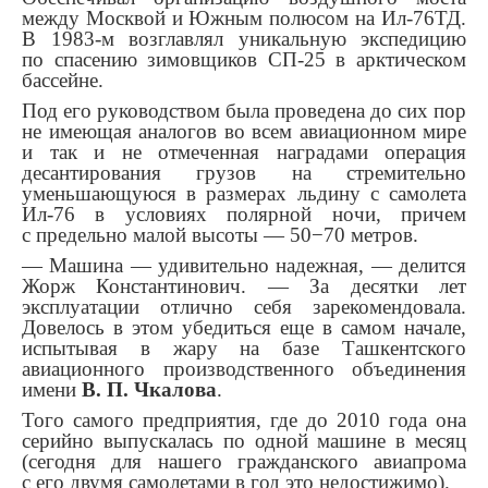
между Москвой и Южным полюсом на Ил-76ТД.
В 1983-м возглавлял уникальную экспедицию
по спасению зимовщиков СП-25 в арктическом
бассейне.
Под его руководством была проведена до сих пор
не имеющая аналогов во всем авиационном мире
и так и не отмеченная наградами операция
десантирования грузов на стремительно
уменьшающуюся в размерах льдину с самолета
Ил-76 в условиях полярной ночи, причем
с предельно малой высоты — 50−70 метров.
— Машина — удивительно надежная, — делится
Жорж Константинович. — За десятки лет
эксплуатации отлично себя зарекомендовала.
Довелось в этом убедиться еще в самом начале,
испытывая в жару на базе Ташкентского
авиационного производственного объединения
имени
В. П. Чкалова
.
Того самого предприятия, где до 2010 года она
серийно выпускалась по одной машине в месяц
(сегодня для нашего гражданского авиапрома
с его двумя самолетами в год это недостижимо).