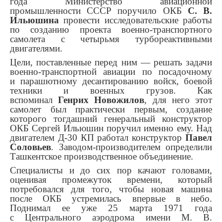
года Министерство авиационной
промышленности СССР поручило ОКБ
С. В.
Ильюшина
провести исследовательские работы
по созданию проекта военно-транспортного
самолета с четырьмя турбореактивными
двигателями.
Цели, поставленные перед ним — решать задачи
военно-транспортной авиации по посадочному
и парашютному десантированию войск, боевой
техники и военных грузов. Как
вспоминал
Генрих Новожилов
, для него этот
самолет был практически первым, создание
которого тогдашний генеральный конструктор
ОКБ Сергей Ильюшин поручил именно ему. Над
двигателем Д-30 КП работал конструктор
Павел
Соловьев
. Заводом-производителем определили
Ташкентское производственное объединение.
Специалисты и до сих пор качают головами,
оценивая промежуток времени, который
потребовался для того, чтобы новая машина
после ОКБ устремилась впервые в небо.
Поднимал ее уже 25 марта 1971 года
с Центрального аэродрома имени М. В.