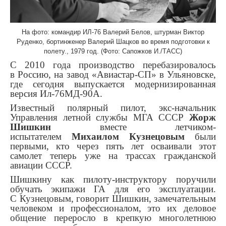
На фото: командир ИЛ-76 Валерий Белов, штурман Виктор
Руденко, бортинженер Валерий Шацков во время подготовки к
полету., 1979 год. (Фото: Сапожков И./ТАСС)
С 2010 года производство перебазировалось
в Россию, на завод «Авиастар-СП» в Ульяновске,
где сегодня выпускается модернизированная
версия Ил-76МД-90А.
Известный полярный пилот, экс-начальник
Управления летной службы МГА СССР
Жорж
Шишкин
вместе летчиком-
испытателем
Михаилом Кузнецовым
были
первыми, кто через пять лет осваивали этот
самолет теперь уже на трассах гражданской
авиации СССР.
Шишкину как пилоту-инструктору поручили
обучать экипажи ГА для его эксплуатации.
С Кузнецовым, говорит Шишкин, замечательным
человеком и профессионалом, это их деловое
общение переросло в крепкую многолетнюю