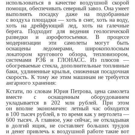
использоваться в качестве воздушной скорой
помощи, обеспечивать северный завоз. Она умеет
выполнять посадку даже на подобранные
с воздуха площадки — хоть в снег, хоть на воду,
хоть на дрейфующий лед, хоть на галечные
берега. Подходит для ведения геологической
разведки и аэрофотосъемки. В процессе
модернизации эти самолеты могут быть
оснащены ледомерами, широкополосным
локатором кругового обзора, тепловизором,
системами РЭБ и ГЛОНАСС. Из плюсов —
обогреваемые стекла, дополнительные топливные
баки, удлиненные крылья, сниженная посадочная
скорость. К тому же этим машинам не требуется
ангарного хранения:
Кстати, по словам Юрия Петрова, цена самолета
вместе с оснащенным оборудованием
укладывается в 202 млн рублей. При этом
он вполне экономичен: летный час обходится
в 100 тысяч рублей, в то время как у вертолета —
600 тысяч. А главное, уже сейчас, не откладывая
в долгий ящик, не составляет больших трудов
и денег привлечь к воздушной работе такие вот