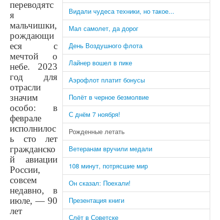
переводятс
Видали чудеса техники, но такое...
я
мальчишки,
Мал самолет, да дорог
рождающи
еся с
День Воздушного флота
мечтой о
Лайнер вошел в пике
небе. 2023
год для
Аэрофлот платит бонусы
отрасли
значим
Полёт в черное безмолвие
особо: в
С днём 7 ноября!
феврале
исполнилос
Рожденные летать
ь сто лет
гражданско
Ветеранам вручили медали
й авиации
108 минут, потрясшие мир
России,
совсем
Он сказал: Поехали!
недавно, в
июле, — 90
Презентация книги
лет
Слёт в Советске