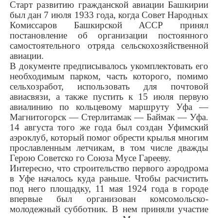
Старт развитию гражданской авиации Башкирии
был дан 7 июля 1933 года, когда Совет Народных
Комиссаров Башкир­ской АССР принял
постановле­ние об организации постоянно­го
самостоятельного отряда сельскохозяйственной
авиации.
В документе предписывалось укомплектовать его
необходи­мым парком, часть которого, по­мимо
сельхозработ, использо­вать для почтовой
авиасвязи, а также пустить к 15 июля первую
авиалинию по кольцевому марш­руту Уфа —
Магнитогорск — Стерлитамак — Баймак — Уфа.
14 августа того же года был соз­дан Уфимский
аэроклуб, который помог обрести крылья многим
прославленным летчикам, в том числе дважды
Герою Советско­ го Союза Мусе Гарееву.
Интересно, что строитель­ство первого аэродрома
в Уфе началось куда раньше. Чтобы расчистить
под него площадку, 11 мая 1924 года в городе
впер­вые был организован комсо­мольско-
молодежный суббот­ник. В нем приняли участие