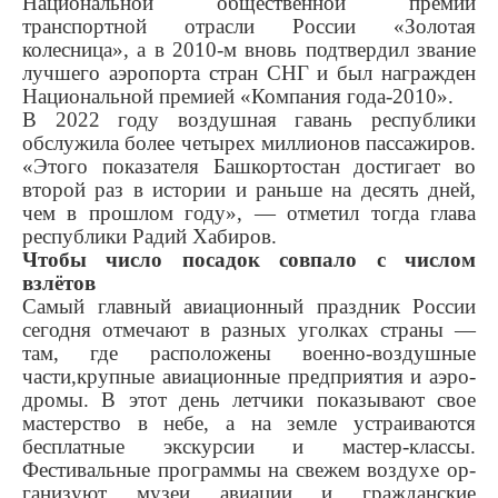
Национальной общественной премии
транспортной отрасли России «Золотая
колесница», а в 2010-м вновь подтвердил звание
лучшего аэропорта стран СНГ и был награжден
Национальной премией «Компания года-2010».
В 2022 году воздушная га­вань республики
обслужила бо­лее четырех миллионов пасса­жиров.
«Этого показателя Баш­кортостан достигает во
второй раз в истории и раньше на десять дней,
чем в прошлом году», — от­метил тогда глава
республики Радий Хабиров.
Чтобы число посадок совпало с числом
взлётов
Самый главный авиационный праздник России
сегодня отме­чают в разных уголках страны —
там, где расположены военно-воздушные
части,крупные авиа­ционные предприятия и аэро­
дромы. В этот день летчики по­казывают свое
мастерство в небе, а на земле устраиваются
бесплатные экскурсии и мастер-классы.
Фестивальные про­граммы на свежем воздухе ор­
ганизуют музеи авиации и гражданские