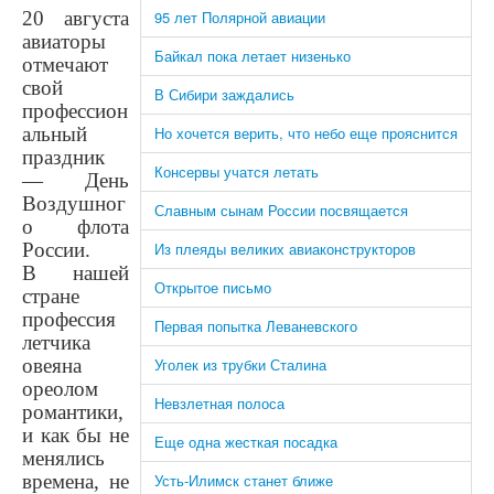
20 августа
95 лет Полярной авиации
авиаторы
Байкал пока летает низенько
отмечают
свой
В Сибири заждались
профессион
альный
Но хочется верить, что небо еще прояснится
праздник
Консервы учатся летать
— День
Воздушног
Славным сынам России посвящается
о флота
России.
Из плеяды великих авиаконструкторов
В нашей
Открытое письмо
стране
профессия
Первая попытка Леваневского
летчика
овеяна
Уголек из трубки Сталина
ореолом
Невзлетная полоса
романтики,
и как бы не
Еще одна жесткая посадка
менялись
времена, не
Усть-Илимск станет ближе