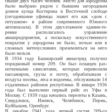
свы­ше двух тысяч человек. Место для аэродрома
было выбрано рядом с бывшим загородным
домом купца Костерина в Вос­точной слободе
(сегодняшние уфимцы знают его как «дом с
петушком» в районе современ­ного Южного
автовокзала). В этом двухэтажном здании-те­
ремке располагалось управление
авиапредприятия, а поскольку искусственного
покрытия у аэро­дрома не было, ночью или в
сложных метеоусловиях при­землиться на него
было нельзя.
В 1934 году Башкирский авиа­отряд получил
порядковый но­мер 209. Он был оснащен раз­
нотипными самолетами, кото­рые перевозили
пассажиров, грузы и почту, обрабатывали с
воздуха посевы, леса и водо­емы, обслуживали 14
отдаленных районов республики. В январе 1936
года был выполнен первый рейс из Уфы в
Москву. С 1939 года начались перелеты в Казань,
Свердловск, Ижевск, Че­лябинск, Пермь,
Куйбышев, Оренбург.
В декабре 1941 года летный состав 209-го