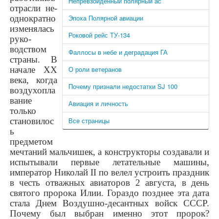
Непревзойденный полярный ас
отрасли не­
однократно
Эпоха Полярной авиации
изменялась
Роковой рейс ТУ-134
руко­
водством
Фаллосы в небе и деградация ГА
страны. В
начале XX
О роли ветеранов
века, когда
Почему признали недостатки SJ 100
воздухопла
вание
Авиация и личность
только
становилос
Все страницы
ь
предметом
мечтаний мальчишек, а кон­структоры создавали и
испытывали первые летательные ма­шины,
император Николай II по­ велел устроить праздник
в честь отважных авиаторов 2 августа, в день
святого пророка Илии. Гораздо позднее эта дата
стала Днем Воздушно-десантных войск СССР.
Почему был выбран именно этот пророк?