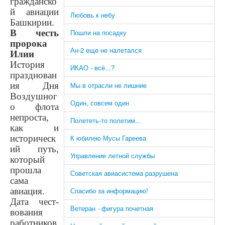
гражданско
й авиации
Любовь к небу
Башкирии.
В честь
Пошли на посадку
пророка
Ан-2 еще не налетался
Илии
История
ИКАО - всё...?
празднован
ия Дня
Мы в отрасли не лишние
Воздушног
Один, совсем один
о флота
непроста,
Полететь-то полетим...
как и
историческ
К юбилею Мусы Гареева
ий путь,
Управление летной службы
который
прошла
Советская авиасистема разрушена
сама
авиация.
Спасибо за информацию!
Дата чест­
Ветеран - фигура почетная
вования
работников