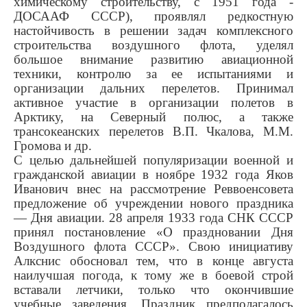
химическому строительству, с 1951 года -
ДОСААФ СССР), проявлял редкостную
настойчи­вость в решении задач ком­плексного
строительства воз­душного флота, уделял
большое внимание развитию авиационной
техники, контролю за ее испы­таниями и
организации дальних перелетов. Принимал
активное участие в организации полетов в
Арктику, на Северный полюс, а также
трансокеанских переле­тов В.П. Чкалова, М.М.
Громова и др.
С целью дальнейшей популя­ризации военной и
гражданской авиации в ноябре 1932 года Яков
Иванович внес на рассмотрение Реввоенсовета
предложение об учреждении нового праздника
— Дня авиации. 28 апреля 1933 года СНК СССР
принял поста­новление «О праздновании Дня
Воздушного флота СССР». Свою инициативу
Алкснис обосновал тем, что в конце августа
наилуч­шая погода, к тому же в боевой строй
вставали летчики, только что окончившие
учебные заве­дения. Праздник предполага­лось