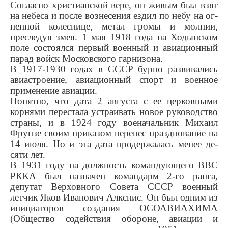
Согласно христианской вере, он живым был взят
на небеса и после воз­несения ездил по небу на ог­
ненной колеснице, метал гро­мы и молнии,
преследуя змея. 1 мая 1918 года на Ходынском
поле состоялся первый во­енный и авиационный
парад войск Московского гарнизона.
В 1917-1930 годах в СССР бурно развивались
авиастрое­ние, авиационный спорт и воен­ное
применение авиации.
Понятно, что дата 2 августа с ее церковными
корнями пере­стала устраивать новое руко­водство
страны, и в 1924 году военачальник Михаил
Фрунзе своим приказом перенес празд­нование на
14 июля. Но и эта дата продержалась менее де­
сяти лет.
В 1931 году на должность командующего ВВС
РККА был назначен командарм 2-го ран­га,
депутат Верховного Совета СССР военный
летчик Яков Иванович Алкснис. Он был од­ним из
инициаторов создания ОСОАВИАХИМА
(Общество со­действия обороне, авиации и