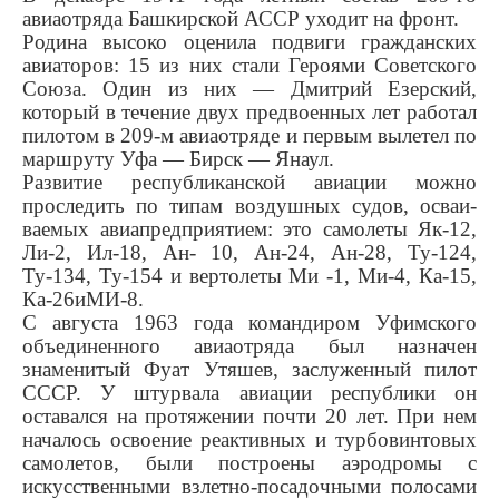
авиаотряда Баш­кирской АССР уходит на фронт.
Родина высоко оценила подвиги гражданских
авиаторов: 15 из них стали Героями Советского
Союза. Один из них — Дмитрий Езерский,
который в течение двух предвоенных лет работал
пилотом в 209-м авиаотряде и первым вылетел по
маршруту Уфа — Бирск — Янаул.
Развитие республиканской авиации можно
проследить по типам воздушных судов, осваи­
ваемых авиапредприятием: это самолеты Як-12,
Ли-2, Ил-18, Ан- 10, Ан-24, Ан-28, Ту-124,
Ту-134, Ту-154 и вертолеты Ми -1, Ми-4, Ка-15,
Ка-26иМИ-8.
С августа 1963 года коман­диром Уфимского
объединен­ного авиаотряда был назначен
знаменитый Фуат Утяшев, за­служенный пилот
СССР. У штур­вала авиации республики он
оставался на протяжении почти 20 лет. При нем
началось освое­ние реактивных и турбовинто­вых
самолетов, были построены аэродромы с
искусственными взлетно-посадочными полоса­ми