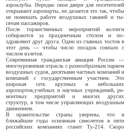
аэроклубы. Нередко свои двери для посетителей
от­крывают аэропорты, но делает­ся это так, чтобы
не помешать работе воздушных гаваней и ты­
сячам пассажиров.
После торжественных меро­приятий коллеги
собираются за праздничным столом и по­
здравляют друг друга. Один из главных тостов в
этот день — чтобы число посадок совпало с
числом взлетов.
Современная гражданская авиация России —
многоуров­невая отрасль с разнообразным парком
воздушных судов, де­сятками частных компаний и
ком­паний с государственным уча­стием. Это
широкая сеть крупных и небольших
аэропортов,учеб­ных и научных учреждений, ре­
монтных предприятий и многих других
структур, в том числе управляющих воздушным
дви­жением.
В правительстве страны уве­рены, что в
ближайшие годы ос­новным самолетом в пяти
рос­сийских компаниях станет Ту-214. Скоро