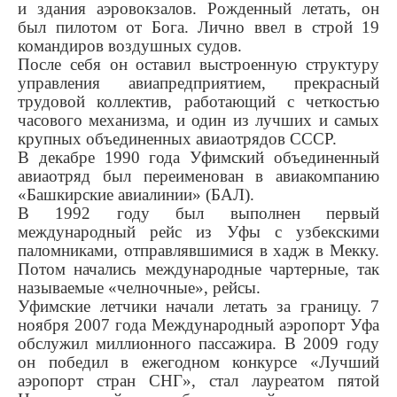
и здания аэровокзалов. Рож­денный летать, он
был пилотом от Бога. Лично ввел в строй 19
командиров воздушных судов.
После себя он оставил вы­строенную структуру
управле­ния авиапредприятием, пре­красный
трудовой коллектив, ра­ботающий с четкостью
часового механизма, и один из лучших и самых
крупных объединенных авиаотрядов СССР.
В декабре 1990 года Уфим­ский объединенный
авиаотряд был переименован в авиаком­панию
«Башкирские авиалинии» (БАЛ).
В 1992 году был выполнен первый
международный рейс из Уфы с узбекскими
паломниками, отправлявшимися в хадж в Мек­ку.
Потом начались междуна­родные чартерные, так
назы­ваемые «челночные», рейсы.
Уфимские летчики начали ле­тать за границу. 7
ноября 2007 года Междуна­родный аэропорт Уфа
обслужил миллионного пассажира. В 2009 году
он победил в ежегодном конкурсе «Лучший
аэропорт стран СНГ», стал лауреатом пя­той