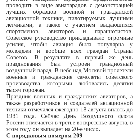
проводить в виде авиапа­радов с демонстрацией
лучших образцов военной и граждан­ской
авиационной техники, пи­лотируемых лучшими
летчика­ми, а также с участием выдаю­щихся
спортсменов, авиаторов и парашютистов.
Советское руко­водство прикладывало огромные
усилия, чтобы авиация была популярна у
молодежи и вообще всех граждан Страны
Советов. В результате в первый же день
празднования был устроен гран­диозный
воздушный парад. В небе над Москвой пролетели
во­енные и гражданские самолеты советского
производства, кото­рыми любовались десятки
тысяч горожан.
Праздник военных и граж­данских авиаторов, а
также раз­работчиков и создателей авиа­ционной
техники отмечался еже­годно 18 августа вплоть до
1981 года. Сейчас День Воздушного флота
России отмечается в третье воскресенье августа, в
этом году он выпадает на 20-е число.
С порядковым номером 209