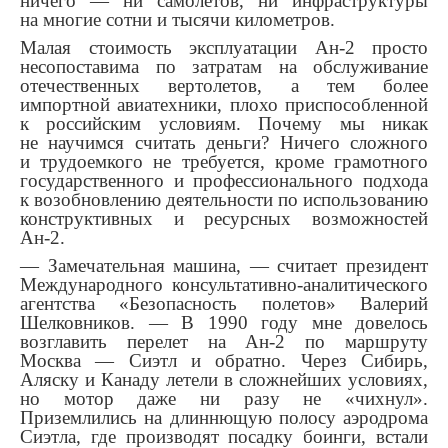
ничего — ни самолетов, ни инфраструктуры
на многие сотни и тысячи километров.
Малая стоимость эксплуатации Ан-2 просто
несопоставима по затратам на обслуживание
отечественных вертолетов, а тем более
импортной авиатехники, плохо приспособленной
к российским условиям. Почему мы никак
не научимся считать деньги? Ничего сложного
и трудоемкого не требуется, кроме грамотного
государственного и профессионального подхода
к возобновлению деятельности по использованию
конструктивных и ресурсных возможностей
Ан-2.
— Замечательная машина, — считает президент
Международного консультативно-аналитического
агентства «Безопасность полетов» Валерий
Шелковников. — В 1990 году мне довелось
возглавить перелет на Ан-2 по маршруту
Москва — Сиэтл и обратно. Через Сибирь,
Аляску и Канаду летели в сложнейших условиях,
но мотор даже ни разу не «чихнул».
Приземлились на длиннющую полосу аэродрома
Сиэтла, где производят посадку боинги, встали