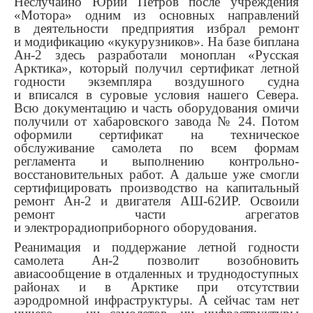
Неслучайно Юрий Петров после учреждения
«Мотора» одним из основных направлений
в деятельности предприятия избрал ремонт
и модификацию «кукурузников». На базе биплана
Ан-2 здесь разработали моноплан «Русская
Арктика», который получил сертификат летной
годности экземпляра воздушного судна
и вписался в суровые условия нашего Севера.
Всю документацию и часть оборудования омичи
получили от хабаровского завода № 24. Потом
оформили сертификат на техническое
обслуживание самолета по всем формам
регламента и выполнению контрольно-
восстановительных работ. А дальше уже смогли
сертифицировать производство на капитальный
ремонт Ан-2 и двигателя АШ-62ИР. Освоили
ремонт части агрегатов
и электрорадиоприборного оборудования.
Реанимация и поддержание летной годности
самолета Ан-2 позволит возобновить
авиасообщение в отдаленных и труднодоступных
районах и в Арктике при отсутствии
аэродромной инфраструктуры. А сейчас там нет