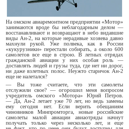
На омском авиаремонтном предприятии «Мотор»
занимаются вроде бы неблагодарным делом —
восстанавливают и возвращают в небо видавшие
виды Ан-2, на которые нерадивые хозяева давно
махнули рукой. Уже полвека, как в России
«кукурузники» перестали собирать, а около 600
самолетов все еще в строю. В летных отрядах
гражданской авиации у них особая роль —
доставлять людей и грузы туда, где нет ни дорог,
ни даже взлетных полос. Неужто старичок Ан-2
еще не налетался?
— Вы тоже считаете, что эти самолеты
отслужили свое? — огорошил меня вопросом
учредитель омского «Мотора» Юрий Петров.
— Да, Ан-2 летает уже 70 лет, но ведь замены
ему сегодня нет. Если верить обещаниям
чиновников Минпромторга, новые российские
самолеты малой авиации авиаотряды начнут
получать только через несколько лет, и еще
не факт, что по цене они будут доступны для