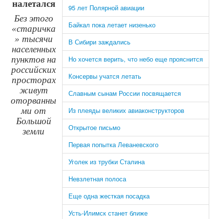
налетался
95 лет Полярной авиации
Без этого
Байкал пока летает низенько
«старичка
» тысячи
В Сибири заждались
населенных
пунктов на
Но хочется верить, что небо еще прояснится
российских
Консервы учатся летать
просторах
живут
Славным сынам России посвящается
оторванны
ми от
Из плеяды великих авиаконструкторов
Большой
Открытое письмо
земли
Первая попытка Леваневского
Уголек из трубки Сталина
Невзлетная полоса
Еще одна жесткая посадка
Усть-Илимск станет ближе