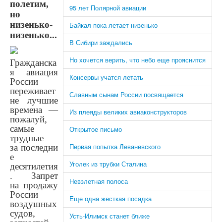
полетим,
95 лет Полярной авиации
но
низенько-
Байкал пока летает низенько
низенько...
В Сибири заждались
Но хочется верить, что небо еще прояснится
Гражданска
я авиация
Консервы учатся летать
России
переживает
Славным сынам России посвящается
не лучшие
времена —
Из плеяды великих авиаконструкторов
пожалуй,
самые
Открытое письмо
трудные
Первая попытка Леваневского
за последни
е
Уголек из трубки Сталина
десятилетия
. Запрет
Невзлетная полоса
на продажу
России
Еще одна жесткая посадка
воздушных
судов,
Усть-Илимск станет ближе