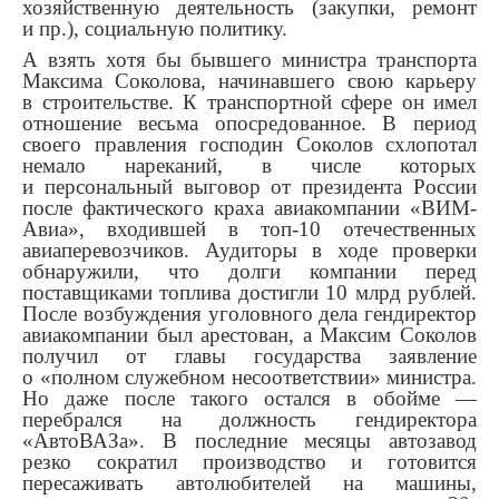
хозяйственную деятельность (закупки, ремонт
и пр.), социальную политику.
А взять хотя бы бывшего министра транспорта
Максима Соколова, начинавшего свою карьеру
в строительстве. К транспортной сфере он имел
отношение весьма опосредованное. В период
своего правления господин Соколов схлопотал
немало нареканий, в числе которых
и персональный выговор от президента России
после фактического краха авиакомпании «ВИМ-
Авиа», входившей в топ-10 отечественных
авиаперевозчиков. Аудиторы в ходе проверки
обнаружили, что долги компании перед
поставщиками топлива достигли 10 млрд рублей.
После возбуждения уголовного дела гендиректор
авиакомпании был арестован, а Максим Соколов
получил от главы государства заявление
о «полном служебном несоответствии» министра.
Но даже после такого остался в обойме —
перебрался на должность гендиректора
«АвтоВАЗа». В последние месяцы автозавод
резко сократил производство и готовится
пересаживать автолюбителей на машины,