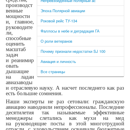
Непревзойденный полярный ас
производст
венные
Эпоха Полярной авиации
мощности
Роковой рейс ТУ-134
и, главное,
руководите
Фаллосы в небе и деградация ГА
ли,
способные
О роли ветеранов
оценить
масштаб
Почему признали недостатки SJ 100
задач
и реанимир
Авиация и личность
овать
дышащие
Все страницы
на ладан
авиазаводы
и отраслевую науку. А насчет последнего как раз
есть большие сомнения.
Наши эксперты не раз сетовали: гражданскую
авиацию наводнили непрофессионалы. Последние
десятилетия так называемые эффективные
менеджеры слетались как мухи на мед
на руководящие посты в этой многотрудной
отрасли, с удовольствием осваивали бюджетные