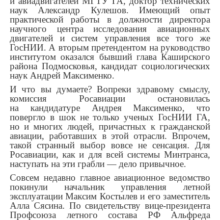
и авиадвигателей МГТУ ГА, доктор технических
наук Александр Кулешов. Имеющий опыт
практической работы в должности директора
научного центра исследования авиационных
двигателей и систем управления все того же
ГосНИИ. А вторым претендентом на руководство
институтом оказался бывший глава Каширского
района Подмосковья, кандидат социологических
наук Андрей Максименко.
И что вы думаете? Вопреки здравому смыслу,
комиссия Росавиации остановилась
на кандидатуре Андрея Максименко, что
повергло в шок не только ученых ГосНИИ ГА,
но и многих людей, причастных к гражданской
авиации, работавших в этой отрасли. Впрочем,
такой странный выбор вовсе не сенсация. Для
Росавиации, как и для всей системы Минтранса,
наступать на эти грабли — дело привычное.
Совсем недавно главное авиационное ведомство
покинули начальник управления летной
эксплуатации Максим Костылев и его заместитель
Алла Сясина. По свидетельству вице-президента
Профсоюза летного состава РФ Альфреда