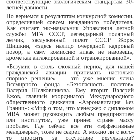
соответствующие экологическим стандартам 30-
летней давности.
Но вернемся к результатам конкурсной комиссии,
определившей совсем нежданного победителя.
Как считает экс-начальник Управления летной
службы МГА СССР, легендарный полярный
летчик, заслуженный пилот СССР Жорж
Шишкин, «здесь налицо очередной кадровый
позор, а саму комиссию никак не назовешь,
кроме как ангажированной и отранжированной».
«Безумие в столь сложный период для нашей
гражданской авиации принимать настолько
спорное решение» — это уже мнение члена
Всемирного фонда «Безопасность полетов»
Валерия Шелковникова. Ему вторит Валерий
Ежов, главный координатор Международного
общественного движения «Аэронавигация Без
Границ»: «Миф о том, что менеджер с дипломом
МВА может руководить любым предприятием
или институтом, уже принес стране массу
проблем. Где сейчас все эти «эффективные
менеджеры», тоже не секрет. А можно ли с кого-
то спросить за отсутствие результатов?