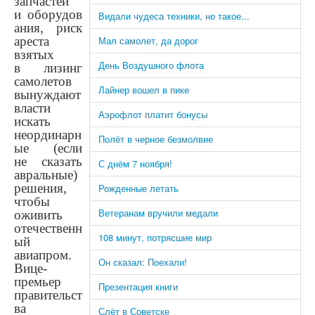
запчастей
и оборудов
Видали чудеса техники, но такое...
ания, риск
ареста
Мал самолет, да дорог
взятых
День Воздушного флота
в лизинг
самолетов
Лайнер вошел в пике
вынуждают
власти
Аэрофлот платит бонусы
искать
неординарн
Полёт в черное безмолвие
ые (если
не сказать
С днём 7 ноября!
авральные)
решения,
Рожденные летать
чтобы
Ветеранам вручили медали
оживить
отечественн
108 минут, потрясшие мир
ый
авиапром.
Он сказал: Поехали!
Вице-
премьер
Презентация книги
правительст
ва
Слёт в Советске