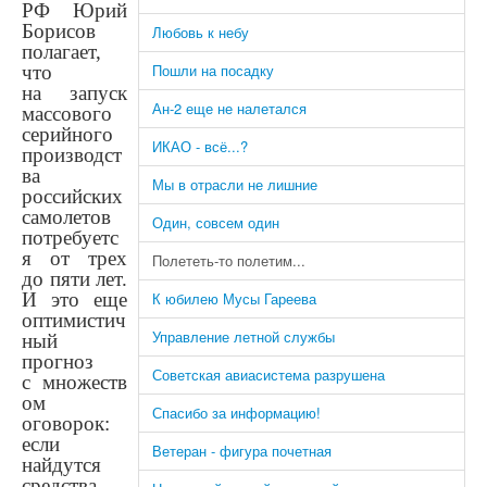
РФ Юрий
Борисов
Любовь к небу
полагает,
Пошли на посадку
что
на запуск
Ан-2 еще не налетался
массового
серийного
ИКАО - всё...?
производст
ва
Мы в отрасли не лишние
российских
самолетов
Один, совсем один
потребуетс
я от трех
Полететь-то полетим...
до пяти лет.
И это еще
К юбилею Мусы Гареева
оптимистич
Управление летной службы
ный
прогноз
Советская авиасистема разрушена
с множеств
ом
Спасибо за информацию!
оговорок:
если
Ветеран - фигура почетная
найдутся
средства,